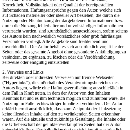
Korrektheit, Vollständigkeit oder Qualität der bereitgestellten
Informationen. Haftungsansprüche gegen den Autor, welche sich
auf Schäden materieller oder ideeller Art beziehen, die durch die
Nutzung oder Nichtnutzung der dargebotenen Informationen bzw.
durch die Nutzung fehlerhafter und unvollständiger Informationen
verursacht wurden, sind grundsätzlich ausgeschlossen, sofern seitens
des Autors kein nachweislich vorsätzliches oder grob fahrlässiges
Verschulden vorliegt. Alle Angebote sind freibleibend und
unverbindlich. Der Autor behält es sich ausdrücklich vor, Teile der
Seiten oder das gesamte Angebot ohne gesonderte Ankündigung zu
verändern, zu ergänzen, zu löschen oder die Veröffentlichung
zeitweise oder endgültig einzustellen.
2. Verweise und Links
Bei direkten oder indirekten Verweisen auf fremde Webseiten
(”Hyperlinks”), die außerhalb des Verantwortungsbereiches des
Autors liegen, würde eine Haftungsverpflichtung ausschließlich in
dem Fall in Kraft treten, in dem der Autor von den Inhalten
Kenntnis hat und es ihm technisch möglich und zumutbar wäre, die
Nutzung im Falle rechtswidriger Inhalte zu verhindern. Der Autor
erklärt hiermit ausdrücklich, dass zum Zeitpunkt der Linksetzung
keine illegalen Inhalte auf den zu verlinkenden Seiten erkennbar
waren. Auf die aktuelle und zukünftige Gestaltung, die Inhalte oder
die Urheberschaft der gelinkten/verknüpften Seiten hat der Autor
keinerlei Einfluss. Deshalb distanziert er sich hiermit ausdrücklich