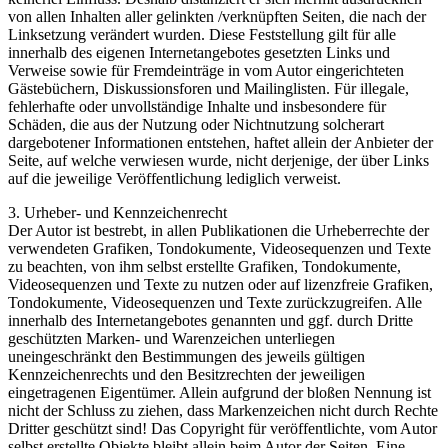
von allen Inhalten aller gelinkten /verknüpften Seiten, die nach der
Linksetzung verändert wurden. Diese Feststellung gilt für alle
innerhalb des eigenen Internetangebotes gesetzten Links und
Verweise sowie für Fremdeinträge in vom Autor eingerichteten
Gästebüchern, Diskussionsforen und Mailinglisten. Für illegale,
fehlerhafte oder unvollständige Inhalte und insbesondere für
Schäden, die aus der Nutzung oder Nichtnutzung solcherart
dargebotener Informationen entstehen, haftet allein der Anbieter der
Seite, auf welche verwiesen wurde, nicht derjenige, der über Links
auf die jeweilige Veröffentlichung lediglich verweist.
3. Urheber- und Kennzeichenrecht
Der Autor ist bestrebt, in allen Publikationen die Urheberrechte der
verwendeten Grafiken, Tondokumente, Videosequenzen und Texte
zu beachten, von ihm selbst erstellte Grafiken, Tondokumente,
Videosequenzen und Texte zu nutzen oder auf lizenzfreie Grafiken,
Tondokumente, Videosequenzen und Texte zurückzugreifen. Alle
innerhalb des Internetangebotes genannten und ggf. durch Dritte
geschützten Marken- und Warenzeichen unterliegen
uneingeschränkt den Bestimmungen des jeweils gültigen
Kennzeichenrechts und den Besitzrechten der jeweiligen
eingetragenen Eigentümer. Allein aufgrund der bloßen Nennung ist
nicht der Schluss zu ziehen, dass Markenzeichen nicht durch Rechte
Dritter geschützt sind! Das Copyright für veröffentlichte, vom Autor
selbst erstellte Objekte bleibt allein beim Autor der Seiten. Eine