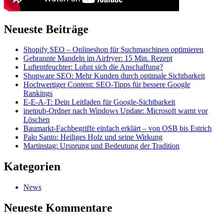
Neueste Beiträge
Shopify SEO – Onlineshop für Suchmaschinen optimieren
Gebrannte Mandeln im Airfryer: 15 Min. Rezept
Luftentfeuchter: Lohnt sich die Anschaffung?
Shopware SEO: Mehr Kunden durch optimale Sichtbarkeit
Hochwertiger Content: SEO-Tipps für bessere Google
Rankings
E-E-A-T: Dein Leitfaden für Google-Sichtbarkeit
inetpub-Ordner nach Windows Update: Microsoft warnt vor
Löschen
Baumarkt-Fachbegriffe einfach erklärt – von OSB bis Estrich
Palo Santo: Heiliges Holz und seine Wirkung
Martinstag: Ursprung und Bedeutung der Tradition
Kategorien
News
Neueste Kommentare