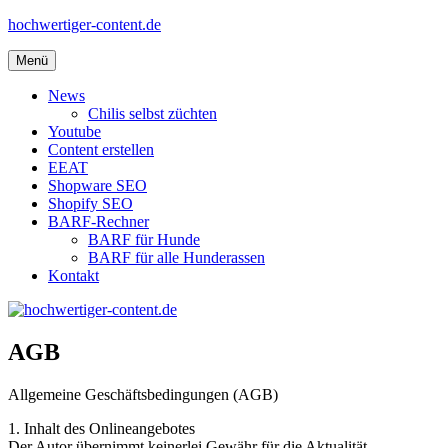
Zum
hochwertiger-content.de
Inhalt
springen
Menü
News
Chilis selbst züchten
Youtube
Content erstellen
EEAT
Shopware SEO
Shopify SEO
BARF-Rechner
BARF für Hunde
BARF für alle Hunderassen
Kontakt
AGB
Allgemeine Geschäftsbedingungen (AGB)
1. Inhalt des Onlineangebotes
Der Autor übernimmt keinerlei Gewähr für die Aktualität,