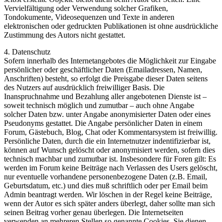
Vervielfältigung oder Verwendung solcher Grafiken,
Tondokumente, Videosequenzen und Texte in anderen
elektronischen oder gedruckten Publikationen ist ohne ausdrückliche
Zustimmung des Autors nicht gestattet.
4. Datenschutz
Sofern innerhalb des Internetangebotes die Möglichkeit zur Eingabe
persönlicher oder geschäftlicher Daten (Emailadressen, Namen,
Anschriften) besteht, so erfolgt die Preisgabe dieser Daten seitens
des Nutzers auf ausdrücklich freiwilliger Basis. Die
Inanspruchnahme und Bezahlung aller angebotenen Dienste ist –
soweit technisch möglich und zumutbar – auch ohne Angabe
solcher Daten bzw. unter Angabe anonymisierter Daten oder eines
Pseudonyms gestattet. Die Angabe persönlicher Daten in einem
Forum, Gästebuch, Blog, Chat oder Kommentarsystem ist freiwillig.
Persönliche Daten, durch die ein Internetnutzer indentifizierbar ist,
können auf Wunsch gelöscht oder anonymisiert werden, sofern dies
technisch machbar und zumutbar ist. Insbesondere für Foren gilt: Es
werden im Forum keine Beiträge nach Verlassen des Users gelöscht,
nur eventuelle vorhandene personenbezogene Daten (z.B. Email,
Geburtsdatum, etc.) und dies muß schriftlich oder per Email beim
Admin beantragt werden. Wir löschen in der Regel keine Beiträge,
wenn der Autor es sich später anders überlegt, daher sollte man sich
seinen Beitrag vorher genau überlegen. Die Internetseiten
verwenden an mehreren Stellen so genannte Cookies. Sie dienen