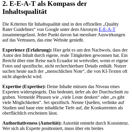
2. E-E-A-T als Kompass der
Inhaltsqualität
Die Kriterien für Inhaltsqualität sind in den offiziellen „Quality
Rater Guidelines“ von Google unter dem Akronym
E-E-A-T
zusammengefasst. Jeder Punkt davon hat messbare Auswirkungen
auf das Vertrauen, das eine Website genießt.
Experience (Erfahrung):
Hier geht es um den Nachweis, dass der
Autor den Inhalt durch eigene, reale Tätigkeiten gewonnen hat. Ein
Bericht über eine Reise nach Ecuador ist wertvoller, wenn er eigene
Fotos und spezifische, nicht recherchierbare Details enthält. Nutzer
suchen heute nach der „menschlichen Note“, die von KI-Texten oft
nicht abgedeckt wird.
Expertise (Expertise):
Deine Inhalte müssen das Niveau eines
Experten widerspiegeln. Das bedeutet, tiefer als der Durchschnitt zu
graben. Vermeide Phrasen wie „viele Leute denken“ oder „es gibt
viele Möglichkeiten“. Sei spezifisch. Nenne Quellen, verlinke auf
Studien und baue eine inhaltliche Tiefe auf, die Konkurrenten als
oberflächlich erscheinen lässt.
Authoritativeness (Autorität):
Autorität entsteht durch Konsistenz.
Wer sich als Experte positioniert, muss über ein breites