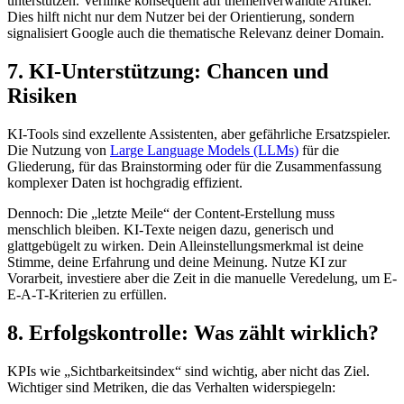
unterstützen. Verlinke konsequent auf themenverwandte Artikel.
Dies hilft nicht nur dem Nutzer bei der Orientierung, sondern
signalisiert Google auch die thematische Relevanz deiner Domain.
7. KI-Unterstützung: Chancen und
Risiken
KI-Tools sind exzellente Assistenten, aber gefährliche Ersatzspieler.
Die Nutzung von
Large Language Models (LLMs)
für die
Gliederung, für das Brainstorming oder für die Zusammenfassung
komplexer Daten ist hochgradig effizient.
Dennoch: Die „letzte Meile“ der Content-Erstellung muss
menschlich bleiben. KI-Texte neigen dazu, generisch und
glattgebügelt zu wirken. Dein Alleinstellungsmerkmal ist deine
Stimme, deine Erfahrung und deine Meinung. Nutze KI zur
Vorarbeit, investiere aber die Zeit in die manuelle Veredelung, um E-
E-A-T-Kriterien zu erfüllen.
8. Erfolgskontrolle: Was zählt wirklich?
KPIs wie „Sichtbarkeitsindex“ sind wichtig, aber nicht das Ziel.
Wichtiger sind Metriken, die das Verhalten widerspiegeln: