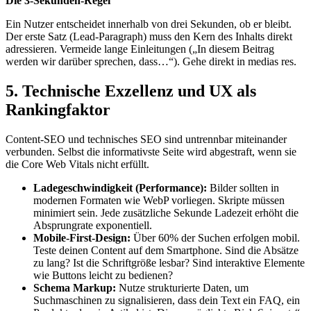
Die 3-Sekunden-Regel
Ein Nutzer entscheidet innerhalb von drei Sekunden, ob er bleibt.
Der erste Satz (Lead-Paragraph) muss den Kern des Inhalts direkt
adressieren. Vermeide lange Einleitungen („In diesem Beitrag
werden wir darüber sprechen, dass…“). Gehe direkt in medias res.
5. Technische Exzellenz und UX als
Rankingfaktor
Content-SEO und technisches SEO sind untrennbar miteinander
verbunden. Selbst die informativste Seite wird abgestraft, wenn sie
die Core Web Vitals nicht erfüllt.
Ladegeschwindigkeit (Performance):
Bilder sollten in
modernen Formaten wie WebP vorliegen. Skripte müssen
minimiert sein. Jede zusätzliche Sekunde Ladezeit erhöht die
Absprungrate exponentiell.
Mobile-First-Design:
Über 60% der Suchen erfolgen mobil.
Teste deinen Content auf dem Smartphone. Sind die Absätze
zu lang? Ist die Schriftgröße lesbar? Sind interaktive Elemente
wie Buttons leicht zu bedienen?
Schema Markup:
Nutze strukturierte Daten, um
Suchmaschinen zu signalisieren, dass dein Text ein FAQ, ein