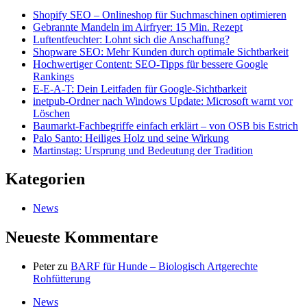
Shopify SEO – Onlineshop für Suchmaschinen optimieren
Gebrannte Mandeln im Airfryer: 15 Min. Rezept
Luftentfeuchter: Lohnt sich die Anschaffung?
Shopware SEO: Mehr Kunden durch optimale Sichtbarkeit
Hochwertiger Content: SEO-Tipps für bessere Google
Rankings
E-E-A-T: Dein Leitfaden für Google-Sichtbarkeit
inetpub-Ordner nach Windows Update: Microsoft warnt vor
Löschen
Baumarkt-Fachbegriffe einfach erklärt – von OSB bis Estrich
Palo Santo: Heiliges Holz und seine Wirkung
Martinstag: Ursprung und Bedeutung der Tradition
Kategorien
News
Neueste Kommentare
Peter
zu
BARF für Hunde – Biologisch Artgerechte
Rohfütterung
News