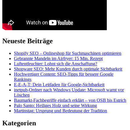
Neueste Beiträge
Shopify SEO – Onlineshop für Suchmaschinen optimieren
Gebrannte Mandeln im Airfryer: 15 Min. Rezept
Luftentfeuchter: Lohnt sich die Anschaffung?
Shopware SEO: Mehr Kunden durch optimale Sichtbarkeit
Hochwertiger Content: SEO-Tipps für bessere Google
Rankings
E-E-A-T: Dein Leitfaden für Google-Sichtbarkeit
inetpub-Ordner nach Windows Update: Microsoft warnt vor
Löschen
Baumarkt-Fachbegriffe einfach erklärt – von OSB bis Estrich
Palo Santo: Heiliges Holz und seine Wirkung
Martinstag: Ursprung und Bedeutung der Tradition
Kategorien