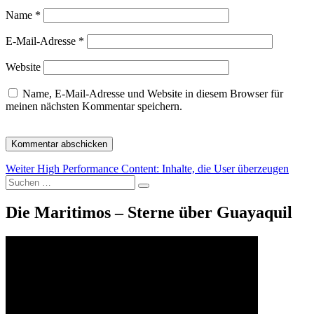
Name
*
E-Mail-Adresse
*
Website
Name, E-Mail-Adresse und Website in diesem Browser für
meinen nächsten Kommentar speichern.
Beitragsnavigation
Nächster
Weiter
High Performance Content: Inhalte, die User überzeugen
Suche
Beitrag:
Suchen
nach:
Die Maritimos – Sterne über Guayaquil