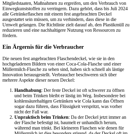
Mitgliedstaaten, Maßnahmen zu ergreifen, um den Verbrauch von
Einwegkunststoffen zu verringern. Dazu gehört, dass bis Juli 2024
alle Getränkeflaschen mit einem fest angebrachten Deckel
ausgestattet sein müssen, um zu verhindern, dass diese in die
Umwelt gelangen. Die Richtlinie zielt darauf ab, den Plastikmüll zu
reduzieren und eine nachhaltigere Nutzung von Ressourcen zu
fördern.
Ein Ärgernis für die Verbraucher
Die neuen fest angebrachten Flaschendeckel, wie sie in den
hochgeladenen Bildern von einer Coca-Cola-Flasche und einer
Müllermilch-Flasche zu sehen sind, haben sich schnell als lästige
Innovation herausgestellt. Verbraucher beschweren sich über
mehrere Aspekte dieser neuen Deckel:
Handhabung
: Der feste Deckel ist oft schwerer zu öffnen
und beim Trinken bleibt er lästig im Weg. Insbesondere bei
kohlensäurehaltigen Getränken wie Cola kann das Öffnen
sogar dazu führen, dass Flüssigkeit verspritzt, was vorher
nicht der Fall war.
Unpraktisch beim Trinken
: Da der Deckel jetzt immer an
der Flasche befestigt ist, baumelt er unhandlich herum,
während man trinkt. Bei kleineren Flaschen wie denen für
Müllermilch ist dies besonders störend, da der Deckel oft im