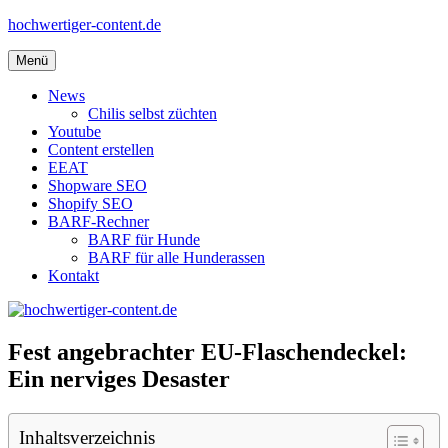
Zum
hochwertiger-content.de
Inhalt
springen
Menü
News
Chilis selbst züchten
Youtube
Content erstellen
EEAT
Shopware SEO
Shopify SEO
BARF-Rechner
BARF für Hunde
BARF für alle Hunderassen
Kontakt
Fest angebrachter EU-Flaschendeckel:
Ein nerviges Desaster
Inhaltsverzeichnis