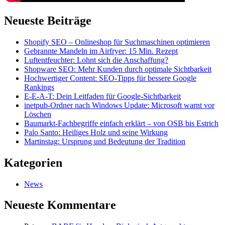
Neueste Beiträge
Shopify SEO – Onlineshop für Suchmaschinen optimieren
Gebrannte Mandeln im Airfryer: 15 Min. Rezept
Luftentfeuchter: Lohnt sich die Anschaffung?
Shopware SEO: Mehr Kunden durch optimale Sichtbarkeit
Hochwertiger Content: SEO-Tipps für bessere Google
Rankings
E-E-A-T: Dein Leitfaden für Google-Sichtbarkeit
inetpub-Ordner nach Windows Update: Microsoft warnt vor
Löschen
Baumarkt-Fachbegriffe einfach erklärt – von OSB bis Estrich
Palo Santo: Heiliges Holz und seine Wirkung
Martinstag: Ursprung und Bedeutung der Tradition
Kategorien
News
Neueste Kommentare