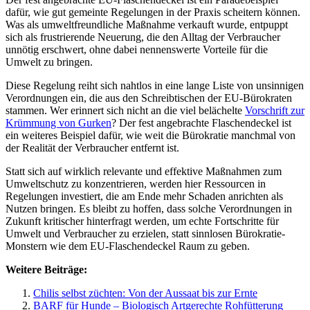
dafür, wie gut gemeinte Regelungen in der Praxis scheitern können.
Was als umweltfreundliche Maßnahme verkauft wurde, entpuppt
sich als frustrierende Neuerung, die den Alltag der Verbraucher
unnötig erschwert, ohne dabei nennenswerte Vorteile für die
Umwelt zu bringen.
Diese Regelung reiht sich nahtlos in eine lange Liste von unsinnigen
Verordnungen ein, die aus den Schreibtischen der EU-Bürokraten
stammen. Wer erinnert sich nicht an die viel belächelte
Vorschrift zur
Krümmung von Gurken
? Der fest angebrachte Flaschendeckel ist
ein weiteres Beispiel dafür, wie weit die Bürokratie manchmal von
der Realität der Verbraucher entfernt ist.
Statt sich auf wirklich relevante und effektive Maßnahmen zum
Umweltschutz zu konzentrieren, werden hier Ressourcen in
Regelungen investiert, die am Ende mehr Schaden anrichten als
Nutzen bringen. Es bleibt zu hoffen, dass solche Verordnungen in
Zukunft kritischer hinterfragt werden, um echte Fortschritte für
Umwelt und Verbraucher zu erzielen, statt sinnlosen Bürokratie-
Monstern wie dem EU-Flaschendeckel Raum zu geben.
Weitere Beiträge:
Chilis selbst züchten: Von der Aussaat bis zur Ernte
BARF für Hunde – Biologisch Artgerechte Rohfütterung