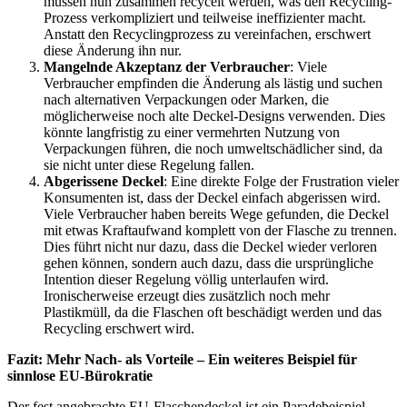
müssen nun zusammen recycelt werden, was den Recycling-
Prozess verkompliziert und teilweise ineffizienter macht.
Anstatt den Recyclingprozess zu vereinfachen, erschwert
diese Änderung ihn nur.
Mangelnde Akzeptanz der Verbraucher
: Viele
Verbraucher empfinden die Änderung als lästig und suchen
nach alternativen Verpackungen oder Marken, die
möglicherweise noch alte Deckel-Designs verwenden. Dies
könnte langfristig zu einer vermehrten Nutzung von
Verpackungen führen, die noch umweltschädlicher sind, da
sie nicht unter diese Regelung fallen.
Abgerissene Deckel
: Eine direkte Folge der Frustration vieler
Konsumenten ist, dass der Deckel einfach abgerissen wird.
Viele Verbraucher haben bereits Wege gefunden, die Deckel
mit etwas Kraftaufwand komplett von der Flasche zu trennen.
Dies führt nicht nur dazu, dass die Deckel wieder verloren
gehen können, sondern auch dazu, dass die ursprüngliche
Intention dieser Regelung völlig unterlaufen wird.
Ironischerweise erzeugt dies zusätzlich noch mehr
Plastikmüll, da die Flaschen oft beschädigt werden und das
Recycling erschwert wird.
Fazit: Mehr Nach- als Vorteile – Ein weiteres Beispiel für
sinnlose EU-Bürokratie
Der fest angebrachte EU-Flaschendeckel ist ein Paradebeispiel