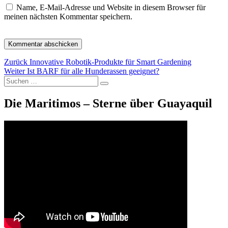
Name, E-Mail-Adresse und Website in diesem Browser für
meinen nächsten Kommentar speichern.
Beitragsnavigation
Vorheriger
Zurück
Innovative Robotik-Produkte für Smart Gardening
Nächster
Beitrag:
Weiter
Ist BARF für alle Hunderassen geeignet?
Suche
Beitrag:
Suchen
nach:
Die Maritimos – Sterne über Guayaquil